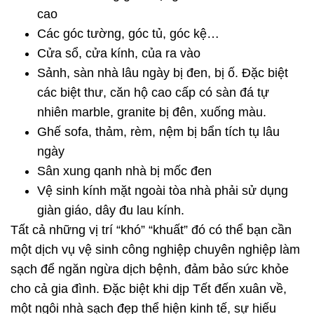
cao
Các góc tường, góc tủ, góc kệ…
Cửa sổ, cửa kính, của ra vào
Sảnh, sàn nhà lâu ngày bị đen, bị ố. Đặc biệt
các biệt thư, căn hộ cao cấp có sàn đá tự
nhiên marble, granite bị đên, xuống màu.
Ghế sofa, thảm, rèm, nệm bị bẩn tích tụ lâu
ngày
Sân xung qanh nhà bị mốc đen
Vệ sinh kính mặt ngoài tòa nhà phải sử dụng
giàn giáo, dây đu lau kính.
Tất cả những vị trí “khó” “khuất” đó có thể bạn cần
một dịch vụ vệ sinh công nghiệp chuyên nghiệp làm
sạch để ngăn ngừa dịch bệnh, đảm bảo sức khỏe
cho cả gia đình. Đặc biệt khi dịp Tết đến xuân về,
một ngôi nhà sạch đẹp thể hiện kinh tế, sự hiếu