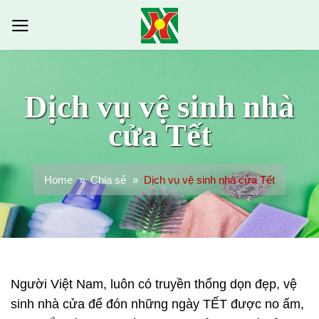
Bỏ
qua
nội
dung
Dịch vụ vệ sinh nhà
cửa Tết
Home
»
Chia sẻ
»
Dịch vụ vệ sinh nhà cửa Tết
Người Việt Nam, luôn có truyền thống dọn đẹp, vệ
sinh nhà cửa để đón những ngày TẾT được no ấm,