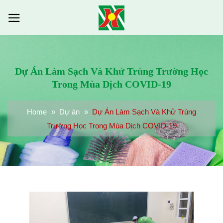
Bỏ
qua
nội
dung
Dự Án Làm Sạch Và Khử Trùng Trường Học
Trong Mùa Dịch COVID-19
Home
»
Dự án
»
Dự Án Làm Sạch Và Khử Trùng
Trường Học Trong Mùa Dịch COVID-19